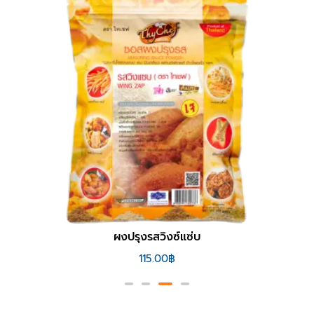
ผงปรุงรสวิงซ์แซ่บ
115.00
฿