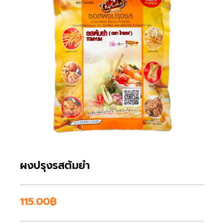
ผงปรุงรสต้มยำ
115.00
฿