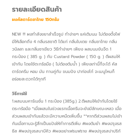
รายละเอียดสินค้า
ผงคัสตาร์ดชาไทย 150กรัม
NEW !!! ผงทำสังขยาสำเร็จรูป ทำง่ายๆ แค่เติมนม ไม่ต้องตั้งไฟ
มีให้เลือกถึง 4 กลิ่นรสชาติ ได้แก่ กลิ่นใบเตย กลิ่นชาไทย กลิ่น
วนิลลา และกลิ่นชาเขียว วิธีทำง่ายๆ เพียง ผสมนมข้นจืด 1
กระป๋อง ( 385 g. ) กับ Custard Powder ( 150 g. ) ตีผสมให้
เข้ากัน โดยใช้ตะกร้อมือ ( ไม่ต้องต้มน้ำ ) เพียงเท่านี้ก็จะได้ คัส
ตาร์ดครีม หอม มัน ทานคู่กับ ขนมปัง ปาท่องโก๋ จะเมนูไหนก็
อร่อยสะดวกได้ทุกที
​วิธีการใช้
1.ผสมนมคาร์เนชั่น 1 กระป๋อง (385g.) 2.ตีผสมให้เข้ากันโดยใช้
ตระกร้อมือ *เมื่อผสมในช่วงแรกเนื้อครีมจะยังมีลักษณะเหลว เมื่อ
ส่วนผสมเข้ากันแล้วจะมีความหนืดเพิ่มขึ้น **หากตีส่วนผสมไม่เข้า
กันเมื่อทานจะรู้สึกเป็นแป้งให้ทำการตีเพิ่ม #ผงต้มยำ #ผงปรุงรส
ชีส #ผงปรุงรสบาบีคิว #ผงเขย่าเฟรนฟราย #ผงปรุงรสปาปริก้