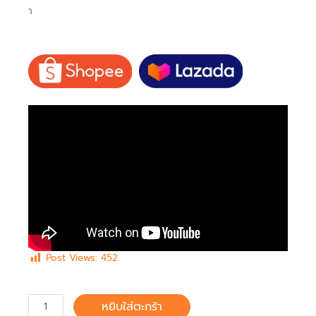
า
Post Views:
452
หยิบใส่ตะกร้า