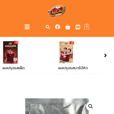
0
ผงปรุงรสบาร์บีคิว
ผงปรุงรสไก่