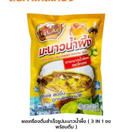
ผงเครื่องดื่มสำเร็จรูปมะนาวน้ำผึ้ง ( 3 IN 1 ชง
ผ
พร้อมดื่ม )