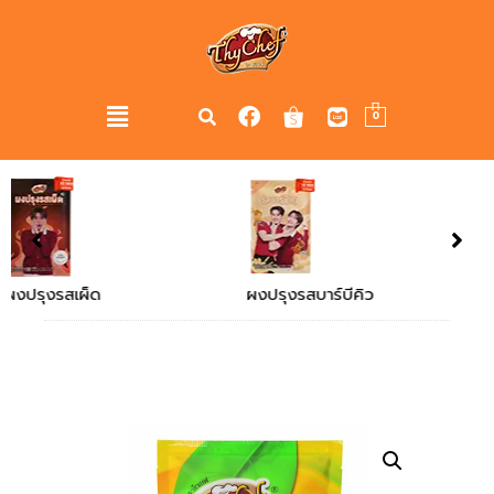
0
ผงปรุงรสบาร์บีคิว
ผงปรุงรสไก่