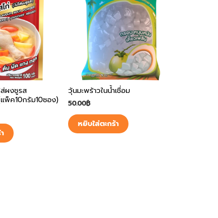
ใส่ผงชูรส
วุ้นมะพร้าวในน้ำเชื่อม
(แพ็ค10กรัม10ซอง)
50.00
฿
หยิบใส่ตะกร้า
้า