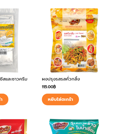
ชีสและซาวครีม
ผงปรุงรสรสคั่วกลิ้ง
115.00
฿
้า
หยิบใส่ตะกร้า