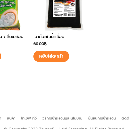
อม กลิ่นเมล่อน
เฉาก๊วยในน้ำเชื่อม
60.00
฿
หยิบใส่ตะกร้า
า
สินค้า
ไทเชฟ ทีวี
วิธีการชำระเงินและนโยบาย
ยืนยันการชำระเงิน
ติดต