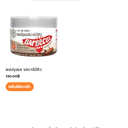
ผงปรุงรส รสบาร์บีคิว
130.00
฿
หยิบใส่ตะกร้า