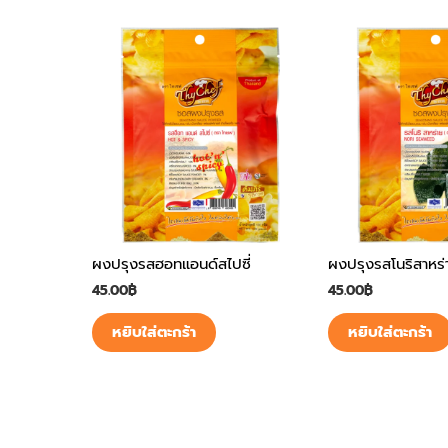
ผงปรุงรสฮอทแอนด์สไปซี่
ผงปรุงรสโนริสาหร่
45.00
฿
45.00
฿
หยิบใส่ตะกร้า
หยิบใส่ตะกร้า