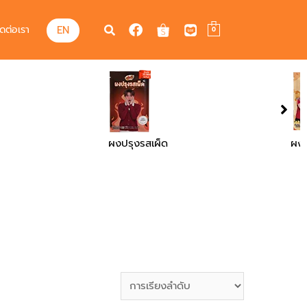
EN
ิดต่อเรา
0
ผ็ด
ผงปรุงรสบาร์บีคิว