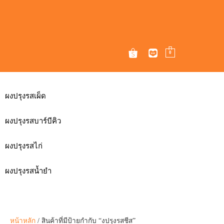
0
ผงปรุงรสเผ็ด
ผ
หน้าหลัก
/ สินค้าที่มีป้ายกำกับ “งปรุงรสชีส”
งปรุงรสชีส
Showing all 4 results