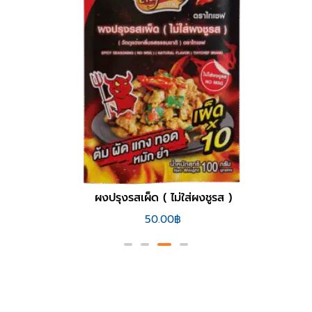
ผงปรุงรสเผ็ด ( ไม่ใส่ผงชูรส )
50.00
฿