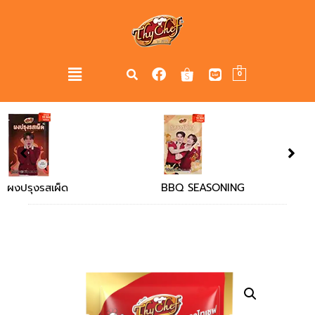
0
BBQ SEASONING
Chicken Flavour Soup
Powder