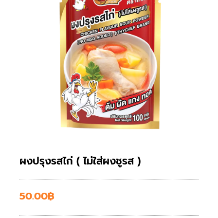
ผงปรุงรสไก่ ( ไม่ใส่ผงชูรส )
50.00
฿