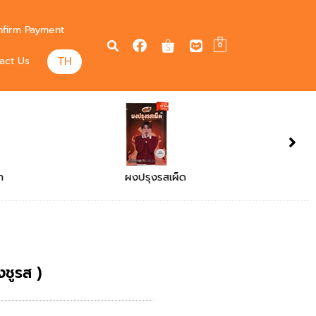
firm Payment
0
TH
act Us
BBQ SEASONING
งชูรส )