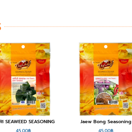
S
Jaew Bong Seasoning
BBQ SEASONING
45.00
฿
45.00
฿