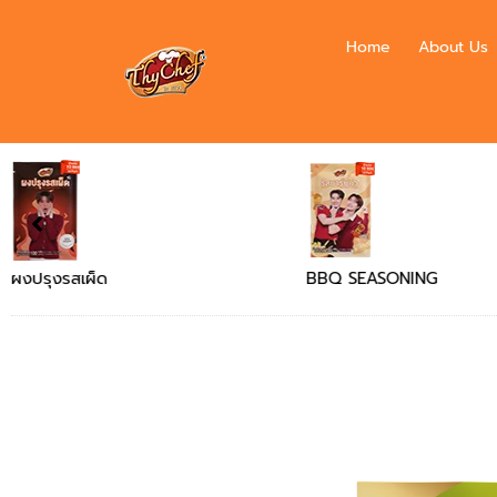
Home
About Us
BBQ SEASONING
Chicken Flavour Soup 