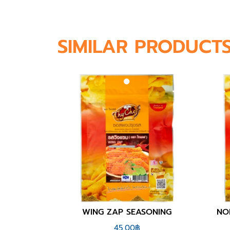
SIMILAR PRODUCT
SONING
NORI SEAWEED SEASONING
45.00
฿