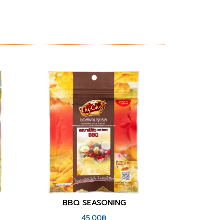
WING ZAP SEASONING
NORI SEA
45.00
฿